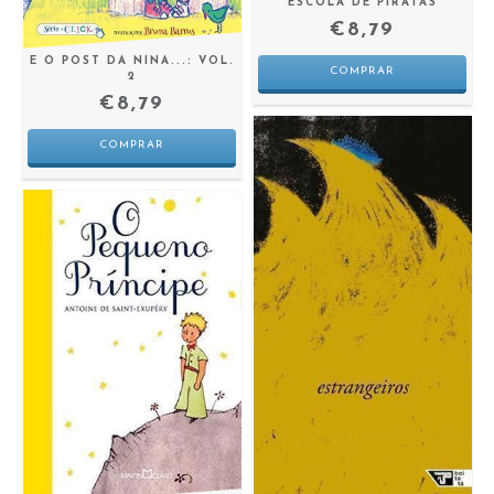
ESCOLA DE PIRATAS
€8,79
E O POST DA NINA...: VOL.
2
€8,79