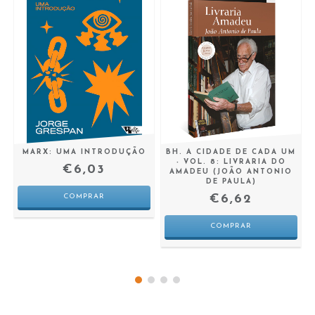
M
MARX: UMA INTRODUÇÃO
BH. A CIDADE DE CADA UM
- VOL. 8: LIVRARIA DO
€6,03
AMADEU (JOÃO ANTONIO
DE PAULA)
€6,62